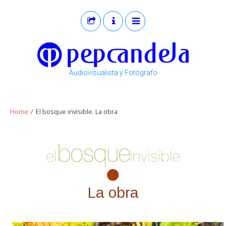
Audiovisualista y Fotógrafo
SOBRE MI
Home
/
El bosque invisible. La obra
PROYECTOS ARTÍSTICOS
FOTOGRAFÍA
AUDIOVISUAL
DOCENTE
La obra
FRASES CON LUZ
CONTACTO